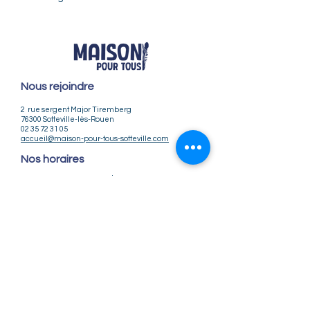
Nous rejoindre
2 rue sergent Major Tiremberg
76300 Sotteville-lès-Rouen
02 35 72 31 05
accueil@maison-pour-tous-sotteville.com
Nos horaires
Lundi / Vendredi : 9h-12h | 14h-18h
Du Mardi au Jeudi : 9h-12h | 14h-18h30
Infos pratiques
Notre association
Nos offres d'emploi
Nous contacter
Règlement intérieur
CGV
CGU
Mentions légales
Politique de confidentialité