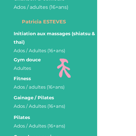
Ados / adultes (16+ans)
Patricia ESTEVES
Initiation aux massages (shiatsu &
thaï)
Ados / Adultes (16+ans)
Gym douce
Adultes
Fitness
Ados / adultes (16+ans)
Gainage / Pilates
Ados / Adultes (16+ans)
Pilates
Ados / Adultes (16+ans)