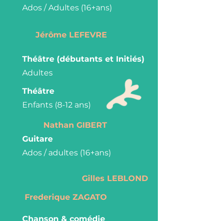
Ados / Adultes (16+ans)
Jérôme LEFEVRE
Théâtre (débutants et Initiés)
Adultes
Théâtre
Enfants (8-12 ans)
Nathan GIBERT
Guitare
Ados / adultes (16+ans)
Gilles LEBLOND
Frederique ZAGATO
Chanson & comédie