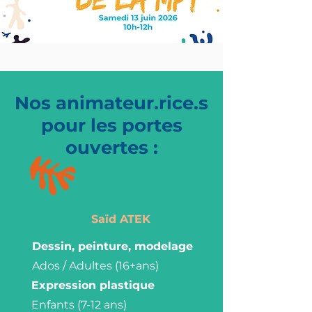
Nos animateur.rice.s
pour les portes
ouvertes :
Saïd ATEK
Dessin, peinture, modelage
Ados / Adultes (16+ans)
Expression plastique
Enfants (7-12 ans)