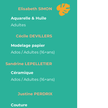
Elisabeth SIMON
Aquarelle & Huile
Adultes
Cécile DEVILLERS
Modelage papier
Ados / Adultes (16+ans)
Sandrine LEPELLETIER
Céramique
Ados / Adultes (16+ans)
Justine PERDRIX
Couture