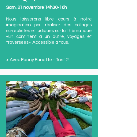
Sam. 21 novembre 14h30-16h
Nous laisserons libre cours à notre
imagination pou réaliser des collages
surréalistes et ludiques sur la thématique
«un continent à un autre, voyages et
traversées». Accessible à tous.
> Avec Fanny Fanette - Tarif 2