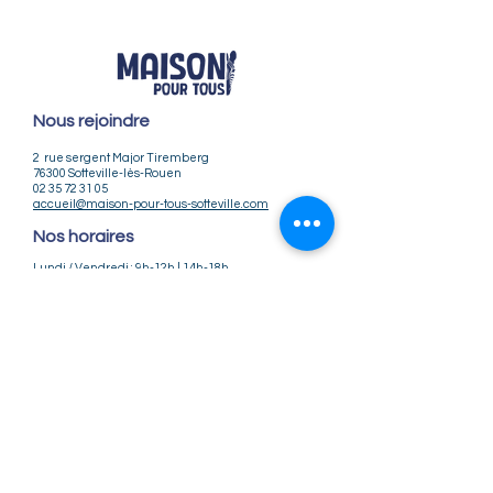
Nous rejoindre
2 rue sergent Major Tiremberg
76300 Sotteville-lès-Rouen
02 35 72 31 05
accueil@maison-pour-tous-sotteville.com
Nos horaires
Lundi / Vendredi : 9h-12h | 14h-18h
Du Mardi au Jeudi : 9h-12h | 14h-18h30
Infos pratiques
Notre association
Nos offres d'emploi
Nous contacter
Règlement intérieur
CGV
CGU
Mentions légales
Politique de confidentialité
Nos tarifs ateliers et stages