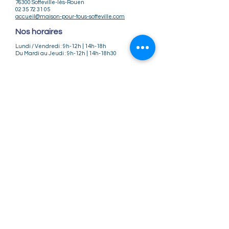
76300 Sotteville-lès-Rouen
02 35 72 31 05
accueil@maison-pour-tous-sotteville.com
Nos horaires
Lundi / Vendredi : 9h-12h | 14h-18h
Du Mardi au Jeudi : 9h-12h | 14h-18h30
Infos pratiques
Notre association
Nos offres d'emploi
Nous contacter
Règlement intérieur
CGV
CGU
Mentions légales
Politique de confidentialité
Nos tarifs ateliers et stages
Nos tarifs accueil de loisirs
Suivez-nous
Instagram
Facebook
©2025 Maison Pour Tous - Sotteville-lès-