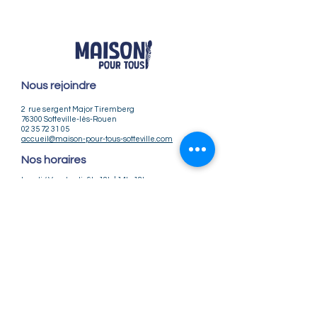
Nous rejoindre
2 rue sergent Major Tiremberg
76300 Sotteville-lès-Rouen
02 35 72 31 05
accueil@maison-pour-tous-sotteville.com
Nos horaires
Lundi / Vendredi : 9h-12h | 14h-18h
Du Mardi au Jeudi : 9h-12h | 14h-18h30
Infos pratiques
Notre association
Nos offres d'emploi
Nous contacter
Règlement intérieur
CGV
CGU
Mentions légales
Politique de confidentialité