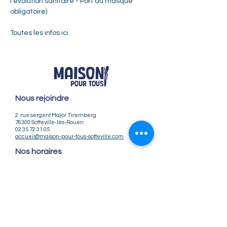
l’évolution sanitaire - Port du masque 
obligatoire)  
 ​
Toutes les infos 
ici
Nous rejoindre
2 rue sergent Major Tiremberg
76300 Sotteville-lès-Rouen
02 35 72 31 05
accueil@maison-pour-tous-sotteville.com
Nos horaires
Lundi / Vendredi : 9h-12h | 14h-18h
Du Mardi au Jeudi : 9h-12h | 14h-18h30
Infos pratiques
Notre association
Nos offres d'emploi
Nous contacter