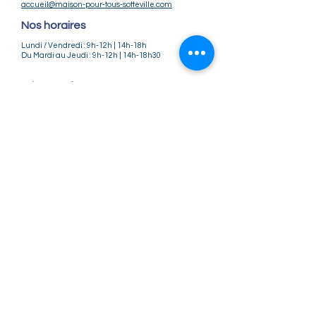
accueil@maison-pour-tous-sotteville.com
Nos horaires
Lundi / Vendredi : 9h-12h | 14h-18h
Du Mardi au Jeudi : 9h-12h | 14h-18h30
Infos pratiques
Notre association
Nos offres d'emploi
Nous contacter
Règlement intérieur
CGV
CGU
Mentions légales
Politique de confidentialité
Nos tarifs ateliers et stages
Nos tarifs accueil de loisirs
Suivez-nous
Instagram
Facebook
©2025 Maison Pour Tous - Sotteville-lès-
Rouen