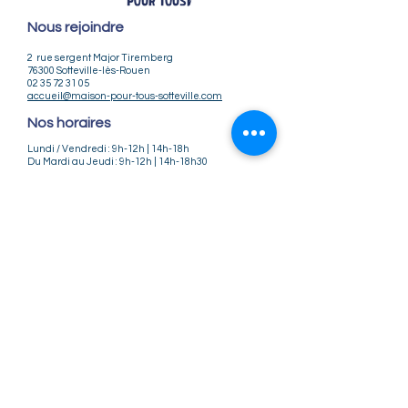
Nous rejoindre
2 rue sergent Major Tiremberg
76300 Sotteville-lès-Rouen
02 35 72 31 05
accueil@maison-pour-tous-sotteville.com
Nos horaires
Lundi / Vendredi : 9h-12h | 14h-18h
Du Mardi au Jeudi : 9h-12h | 14h-18h30
Infos pratiques
Notre association
Nos offres d'emploi
Nous contacter
Règlement intérieur
CGV
CGU
Mentions légales
Politique de confidentialité
Nos tarifs ateliers et stages
Nos tarifs accueil de loisirs
Suivez-nous
Instagram