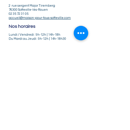
2 rue sergent Major Tiremberg
76300 Sotteville-lès-Rouen
02 35 72 31 05
accueil@maison-pour-tous-sotteville.com
Nos horaires
Lundi / Vendredi : 9h-12h | 14h-18h
Du Mardi au Jeudi : 9h-12h | 14h-18h30
Infos pratiques
Notre association
Nos offres d'emploi
Nous contacter
Règlement intérieur
CGV
CGU
Mentions légales
Politique de confidentialité
Nos tarifs ateliers et stages
Nos tarifs accueil de loisirs
Suivez-nous
Instagram
Facebook