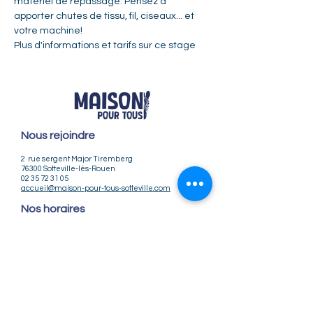
matériel de repassage. Pensez à 
apporter chutes de tissu, fil, ciseaux... et 
votre machine!
Plus d'informations et tarifs sur 
ce stage
Nous rejoindre
2 rue sergent Major Tiremberg
76300 Sotteville-lès-Rouen
02 35 72 31 05
accueil@maison-pour-tous-sotteville.com
Nos horaires
Lundi / Vendredi : 9h-12h | 14h-18h
Du Mardi au Jeudi : 9h-12h | 14h-18h30
Infos pratiques
Notre association
Nos offres d'emploi
Nous contacter