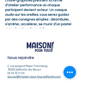
Choré-graphites prennent la forme
d’atelier-performance où chaque
participant devient acteur. Un casque
audio sur les oreilles, vous serez guidez
par des consignes simples : déambuler,
s’arrêter, accélérer, se munir d’un pastel
gras, dessiner des points…
Temps de partage ludique et collectif où
chacun peut être acteur et spectateur du
projet en train de se faire, un moment
dansé unique où émerge une oeuvre
plastique
Plus d’informations.
Nous rejoindre
>Tarif : 4€ / 3€ (adhérent MPT.)
2 rue sergent Major Tiremberg
RÉSERVATION INDISPENSABLE
76300 Sotteville-lès-Rouen
POur découvrir le parcours chorégraphite
02 35 72 31 05
accueil@maison-pour-tous-sotteville.com
Nos horaires
Lundi / Vendredi : 9h-12h | 14h-18h
Du Mardi au Jeudi : 9h-12h | 14h-18h30
Infos pratiques