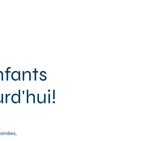
 & SENIORS
+ DE MPT
CONTACT
nfants
rd'hui!
amilles,