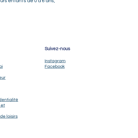
urs enfants de 0 à 6 ans, 
Suivez-nous
Instagram
oi
Facebook
eur
dentialité
 et
de loisirs