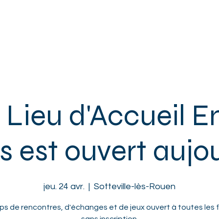
ACCUEIL
L'ASSOCIATION
ENFANTS
ADOS
ADULTES
 Lieu d'Accueil E
s est ouvert aujou
jeu. 24 avr.
  |  
Sotteville-lès-Rouen
s de rencontres, d'échanges et de jeux ouvert à toutes les f