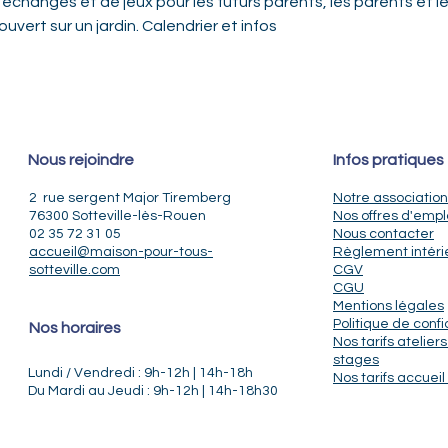
changes et de jeux pour les futurs parents, les parents et le
ouvert sur un jardin. 
Calendrier et infos
Nous rejoindre
Infos pratiques
2 rue sergent Major Tiremberg
Notre association
76300 Sotteville-lès-Rouen
Nos offres d'empl
02 35 72 31 05
Nous contacter
accueil@maison-pour-tous-
Règlement intéri
sotteville.com
CGV
CGU
Mentions légales
Politique de confi
Nos horaires
Nos tarifs ateliers
stages
Lundi / Vendredi : 9h-12h | 14h-18h
Nos tarifs accueil 
Du Mardi au Jeudi : 9h-12h | 14h-18h30