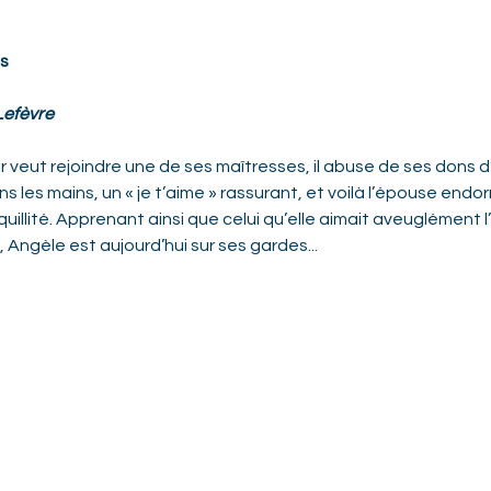
s
Lefèvre
 veut rejoindre une de ses maîtresses, il abuse de ses dons d
s les mains, un « je t’aime » rassurant, et voilà l’épouse endor
quillité. Apprenant ainsi que celui qu’elle aimait aveuglément 
, Angèle est aujourd’hui sur ses gardes...