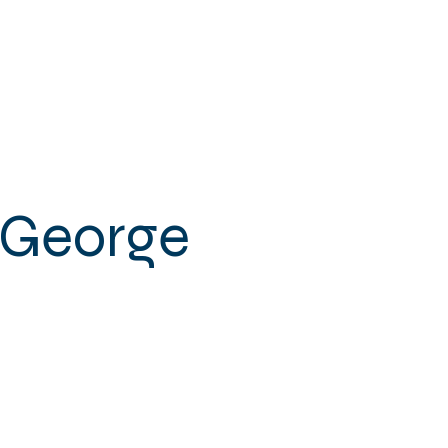
 & SENIORS
+ DE MPT
CONTACT
 George