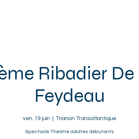
ACCUEIL
L'ASSOCIATION
ENFANTS
ADOS
ADULTES
tème Ribadier De
Feydeau
ven. 19 juin
  |  
Trianon Transatlantique
Spectacle Théâtre adultes débutants