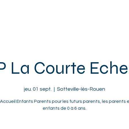
ACCUEIL
L'ASSOCIATION
ENFANTS
ADOS
ADULTES
 La Courte Echell
jeu. 01 sept.
  |  
Sotteville-lès-Rouen
'Accueil Enfants Parents pour les futurs parents, les parents e
enfants de 0 à 6 ans.