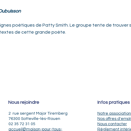
Dubuisson
 lignes poétiques de Patty Smith. Le groupe tente de trouver 
s textes de cette grande poète.
Nous rejoindre
Infos pratiques
2 rue sergent Major Tiremberg
Notre association
76300 Sotteville-lès-Rouen
Nos offres d'empl
02 35 72 31 05
Nous contacter
accueil@maison-pour-tous-
Règlement intéri