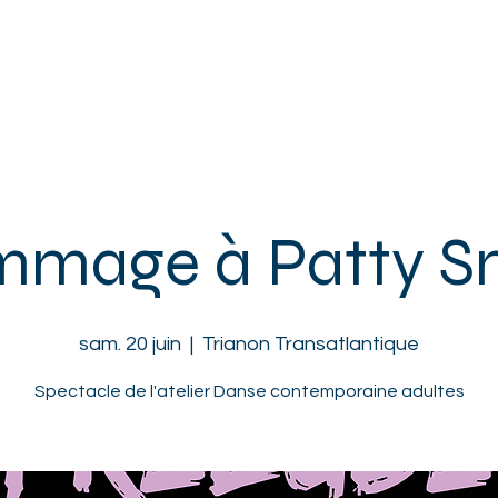
ACCUEIL
L'ASSOCIATION
ENFANTS
ADOS
ADULTES
mage à Patty S
sam. 20 juin
  |  
Trianon Transatlantique
Spectacle de l'atelier Danse contemporaine adultes