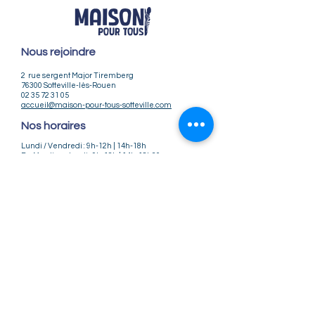
Nous rejoindre
2 rue sergent Major Tiremberg
76300 Sotteville-lès-Rouen
02 35 72 31 05
accueil@maison-pour-tous-sotteville.com
Nos horaires
Lundi / Vendredi : 9h-12h | 14h-18h
Du Mardi au Jeudi : 9h-12h | 14h-18h30
Infos pratiques
Notre association
Nos offres d'emploi
Nous contacter
Règlement intérieur
CGV
CGU
Mentions légales
Politique de confidentialité
Nos tarifs ateliers et stages
Nos tarifs accueil de loisirs