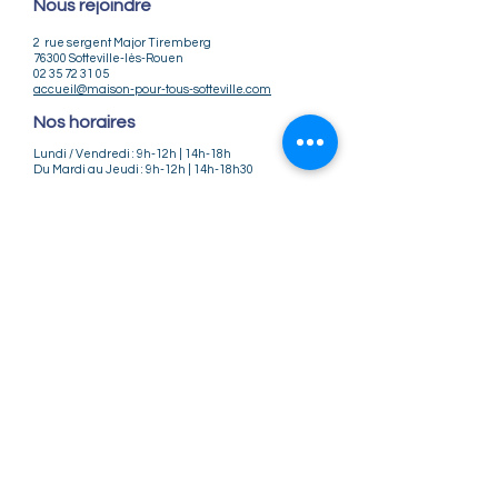
Nous rejoindre
2 rue sergent Major Tiremberg
76300 Sotteville-lès-Rouen
02 35 72 31 05
accueil@maison-pour-tous-sotteville.com
Nos horaires
Lundi / Vendredi : 9h-12h | 14h-18h
Du Mardi au Jeudi : 9h-12h | 14h-18h30
Infos pratiques
Notre association
Nos offres d'emploi
Nous contacter
Règlement intérieur
CGV
CGU
Mentions légales
Politique de confidentialité
Nos tarifs ateliers et stages
Nos tarifs accueil de loisirs
Suivez-nous
Instagram
Facebook