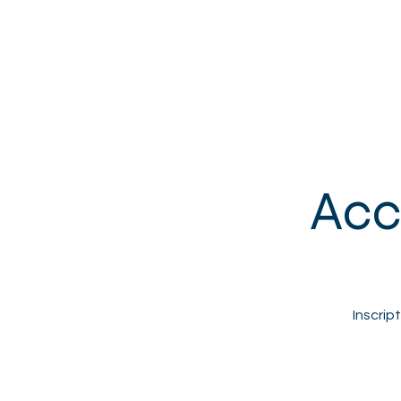
Sotteville-lès-Rouen
Accu
Inscrip