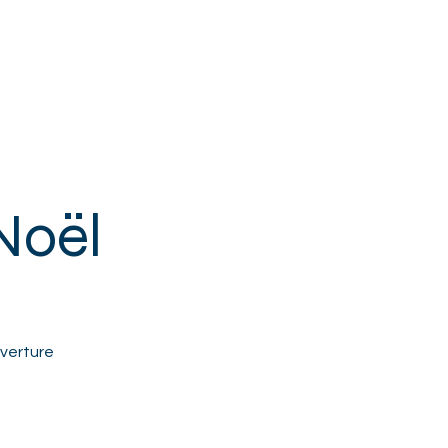
 & SENIORS
+ DE MPT
CONTACT
 Noël
uverture