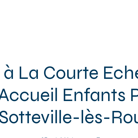
ACCUEIL
L'ASSOCIATION
ENFANTS
ADOS
ADULTES
 à La Courte Eche
'Accueil Enfants 
Sotteville-lès-R