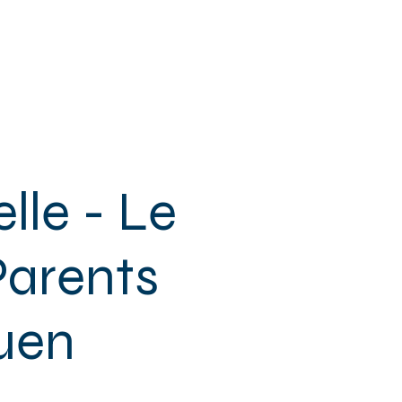
 & SENIORS
+ DE MPT
CONTACT
lle - Le
Parents
ouen