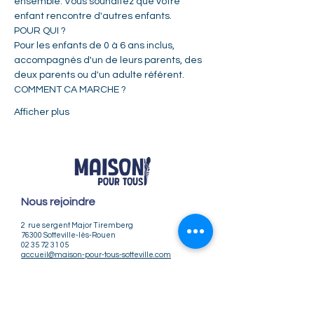
ensemble. Vous souhaitez que votre 
enfant rencontre d'autres enfants.    
POUR QUI ?  
Pour les enfants de 0 à 6 ans inclus, 
accompagnés d'un de leurs parents, des 
deux parents ou d'un adulte référent.     
COMMENT CA MARCHE ?  
Afficher plus
Nous rejoindre
2 rue sergent Major Tiremberg
76300 Sotteville-lès-Rouen
02 35 72 31 05
accueil@maison-pour-tous-sotteville.com
Nos horaires
Lundi / Vendredi : 9h-12h | 14h-18h
Du Mardi au Jeudi : 9h-12h | 14h-18h30