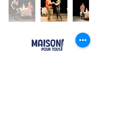
Nous rejoindre
2 rue sergent Major Tiremberg
76300 Sotteville-lès-Rouen
02 35 72 31 05
accueil@maison-pour-tous-sotteville.com
Nos horaires
Lundi / Vendredi : 9h-12h | 14h-18h
Du Mardi au Jeudi : 9h-12h | 14h-18h30
Infos pratiques
Notre association
Nos offres d'emploi
Nous contacter