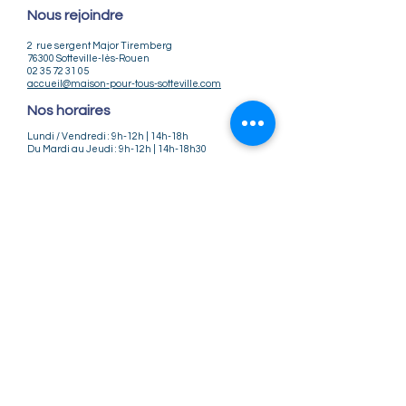
Nous rejoindre
2 rue sergent Major Tiremberg
76300 Sotteville-lès-Rouen
02 35 72 31 05
accueil@maison-pour-tous-sotteville.com
Nos horaires
Lundi / Vendredi : 9h-12h | 14h-18h
Du Mardi au Jeudi : 9h-12h | 14h-18h30
Infos pratiques
Notre association
Nos offres d'emploi
Nous contacter
Règlement intérieur
CGV
CGU
Mentions légales
Politique de confidentialité
Nos tarifs ateliers et stages
Nos tarifs accueil de loisirs
Suivez-nous
Instagram
Facebook