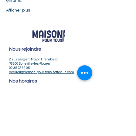
enfants.
Afficher plus
Nous rejoindre
2 rue sergent Major Tiremberg
76300 Sotteville-lès-Rouen
02 35 72 31 05
accueil@maison-pour-tous-sotteville.com
Nos horaires
Lundi / Vendredi : 9h-12h | 14h-18h
Du Mardi au Jeudi : 9h-12h | 14h-18h30
Infos pratiques
Notre association
Nos offres d'emploi
Nous contacter
Règlement intérieur
CGV