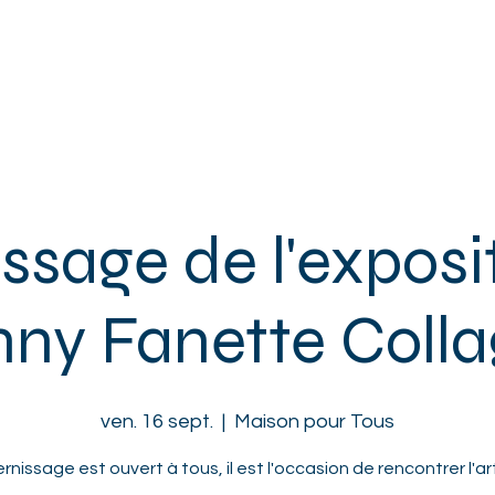
ACCUEIL
L'ASSOCIATION
ENFANTS
ADOS
ADULTES
ssage de l'exposi
ny Fanette Coll
ven. 16 sept.
  |  
Maison pour Tous
rnissage est ouvert à tous, il est l'occasion de rencontrer l'ar