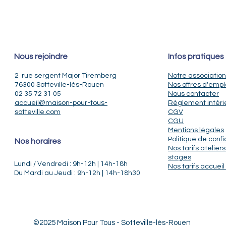
Nous rejoindre
Infos pratiques
2 rue sergent Major Tiremberg
Notre association
76300 Sotteville-lès-Rouen
Nos offres d'empl
02 35 72 31 05
Nous contacter
accueil@maison-pour-tous-
Règlement intéri
sotteville.com
CGV
CGU
Mentions légales
Politique de confi
Nos horaires
Nos tarifs ateliers
stages
Lundi / Vendredi : 9h-12h | 14h-18h
Nos tarifs accueil 
Du Mardi au Jeudi : 9h-12h | 14h-18h30
©2025 Maison Pour Tous - Sotteville-lès-Rouen