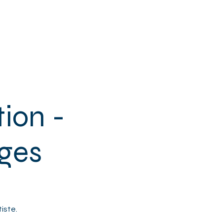
 & SENIORS
+ DE MPT
CONTACT
tion -
ages
tiste.