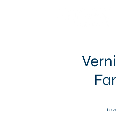
Sotteville-lès-Rouen
Verni
Fan
Le ve