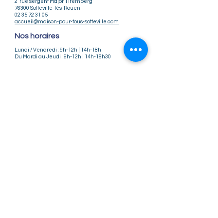
2 rue sergent Major Tiremberg
76300 Sotteville-lès-Rouen
02 35 72 31 05
accueil@maison-pour-tous-sotteville.com
Nos horaires
Lundi / Vendredi : 9h-12h | 14h-18h
Du Mardi au Jeudi : 9h-12h | 14h-18h30
Infos pratiques
Notre association
Nos offres d'emploi
Nous contacter
Règlement intérieur
CGV
CGU
Mentions légales
Politique de confidentialité
Nos tarifs ateliers et stages
Nos tarifs accueil de loisirs
Suivez-nous
Instagram
Facebook