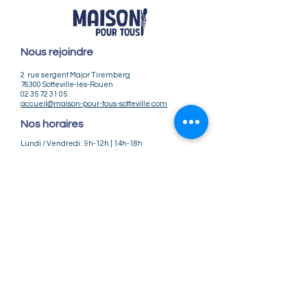
Nous rejoindre
2 rue sergent Major Tiremberg
76300 Sotteville-lès-Rouen
02 35 72 31 05
accueil@maison-pour-tous-sotteville.com
Nos horaires
Lundi / Vendredi : 9h-12h | 14h-18h
Du Mardi au Jeudi : 9h-12h | 14h-18h30
Infos pratiques
Notre association
Nos offres d'emploi
Nous contacter
Règlement intérieur
CGV
CGU
Mentions légales
Politique de confidentialité
Nos tarifs ateliers et stages
Nos tarifs accueil de loisirs