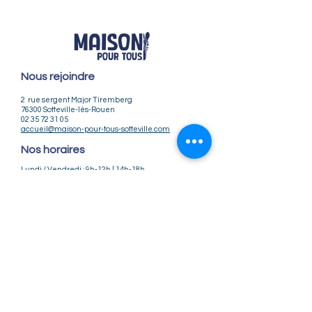
Nous rejoindre
2 rue sergent Major Tiremberg
76300 Sotteville-lès-Rouen
02 35 72 31 05
accueil@maison-pour-tous-sotteville.com
Nos horaires
Lundi / Vendredi : 9h-12h | 14h-18h
Du Mardi au Jeudi : 9h-12h | 14h-18h30
Infos pratiques
Notre association
Nos offres d'emploi
Nous contacter
Règlement intérieur
CGV
CGU
Mentions légales
Politique de confidentialité
Nos tarifs ateliers et stages