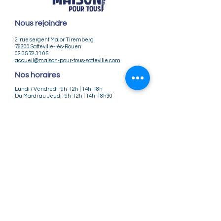
Nous rejoindre
2 rue sergent Major Tiremberg
76300 Sotteville-lès-Rouen
02 35 72 31 05
accueil@maison-pour-tous-sotteville.com
Nos horaires
Lundi / Vendredi : 9h-12h | 14h-18h
Du Mardi au Jeudi : 9h-12h | 14h-18h30
Infos pratiques
Notre association
Nos offres d'emploi
Nous contacter
Règlement intérieur
CGV
CGU
Mentions légales
Politique de confidentialité
Nos tarifs ateliers et stages
Nos tarifs accueil de loisirs
Suivez-nous