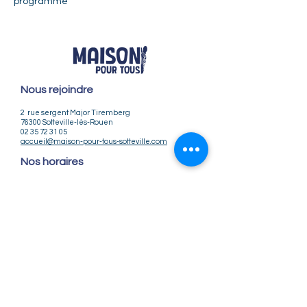
programme
Nous rejoindre
2 rue sergent Major Tiremberg
76300 Sotteville-lès-Rouen
02 35 72 31 05
accueil@maison-pour-tous-sotteville.com
Nos horaires
Lundi / Vendredi : 9h-12h | 14h-18h
Du Mardi au Jeudi : 9h-12h | 14h-18h30
Infos pratiques
Notre association
Nos offres d'emploi
Nous contacter
Règlement intérieur
CGV
CGU
Mentions légales