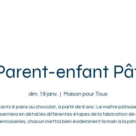
ACCUEIL
L'ASSOCIATION
ENFANTS
ADOS
ADULTES
Parent-enfant Pât
dim. 19 janv.
  |  
Maison pour Tous
ants & pains au chocolat, à partir de 8 ans : Le maître pâtissi
sentera en détail les différentes étapes de la fabrication de
iennoiseries, chacun mettra bien évidemment la main à la pâte