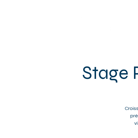
Sotteville-lès-Rouen
Stage 
Croiss
pré
v