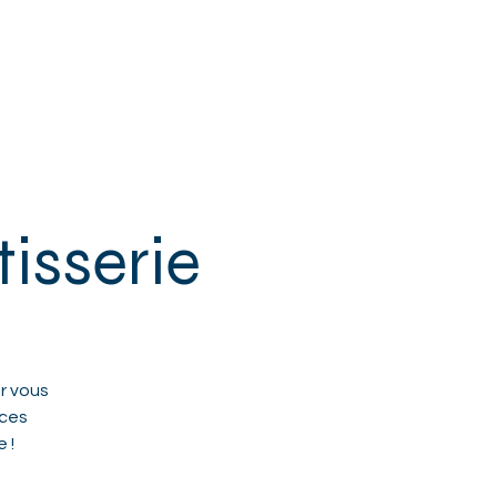
 & SENIORS
+ DE MPT
CONTACT
isserie
er vous
 ces
 !