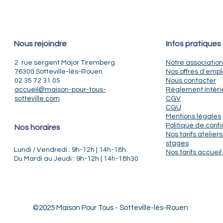
Nous rejoindre
Infos pratiques
2 rue sergent Major Tiremberg
Notre association
76300 Sotteville-lès-Rouen
Nos offres d'empl
02 35 72 31 05
Nous contacter
accueil@maison-pour-tous-
Règlement intéri
sotteville.com
CGV
CGU
Mentions légales
Politique de confi
Nos horaires
Nos tarifs ateliers
stages
Lundi / Vendredi : 9h-12h | 14h-18h
Nos tarifs accueil 
Du Mardi au Jeudi : 9h-12h | 14h-18h30
©2025 Maison Pour Tous - Sotteville-lès-Rouen