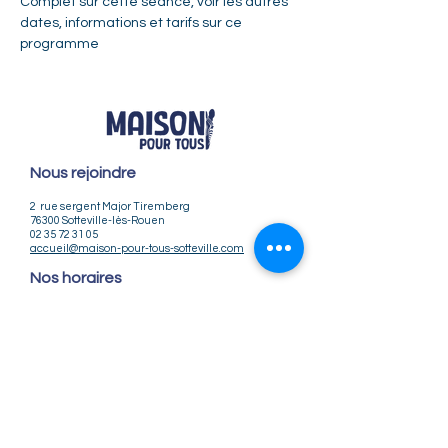
Complet sur cette séance, 
voir les autres 
dates, informations et tarifs sur ce 
programme
Nous rejoindre
2 rue sergent Major Tiremberg
76300 Sotteville-lès-Rouen
02 35 72 31 05
accueil@maison-pour-tous-sotteville.com
Nos horaires
Lundi / Vendredi : 9h-12h | 14h-18h
Du Mardi au Jeudi : 9h-12h | 14h-18h30
Infos pratiques
Notre association
Nos offres d'emploi
Nous contacter
Règlement intérieur