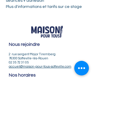
séances + adhésion
Plus d'informations et tarifs sur 
ce stage
Nous rejoindre
2 rue sergent Major Tiremberg
76300 Sotteville-lès-Rouen
02 35 72 31 05
accueil@maison-pour-tous-sotteville.com
Nos horaires
Lundi / Vendredi : 9h-12h | 14h-18h
Du Mardi au Jeudi : 9h-12h | 14h-18h30
Infos pratiques
Notre association
Nos offres d'emploi
Nous contacter
Règlement intérieur
CGV
CGU