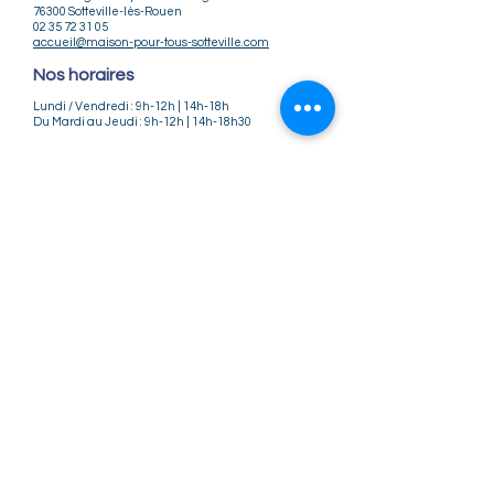
76300 Sotteville-lès-Rouen
02 35 72 31 05
accueil@maison-pour-tous-sotteville.com
Nos horaires
Lundi / Vendredi : 9h-12h | 14h-18h
Du Mardi au Jeudi : 9h-12h | 14h-18h30
Infos pratiques
Notre association
Nos offres d'emploi
Nous contacter
Règlement intérieur
CGV
CGU
Mentions légales
Politique de confidentialité
Nos tarifs ateliers et stages
Nos tarifs accueil de loisirs
Suivez-nous
Instagram
Facebook
©2025 Maison Pour Tous - Sotteville-lès-