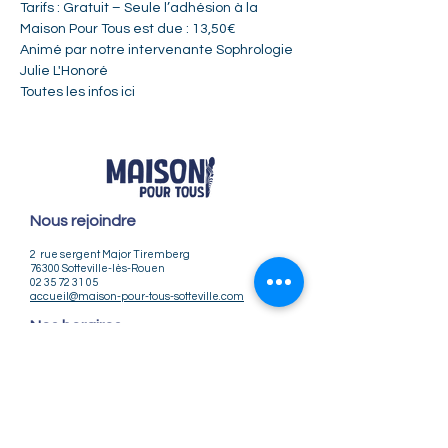
Tarifs : Gratuit – Seule l’adhésion à la 
Maison Pour Tous est due : 13,50€
Animé par notre intervenante Sophrologie 
Julie L'Honoré
Toutes les infos 
ici
Nous rejoindre
2 rue sergent Major Tiremberg
76300 Sotteville-lès-Rouen
02 35 72 31 05
accueil@maison-pour-tous-sotteville.com
Nos horaires
Lundi / Vendredi : 9h-12h | 14h-18h
Du Mardi au Jeudi : 9h-12h | 14h-18h30
Infos pratiques
Notre association