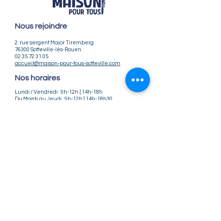
Nous rejoindre
2 rue sergent Major Tiremberg
76300 Sotteville-lès-Rouen
02 35 72 31 05
accueil@maison-pour-tous-sotteville.com
Nos horaires
Lundi / Vendredi : 9h-12h | 14h-18h
Du Mardi au Jeudi : 9h-12h | 14h-18h30
Infos pratiques
Notre association
Nos offres d'emploi
Nous contacter
Règlement intérieur
CGV
CGU
Mentions légales
Politique de confidentialité
Nos tarifs ateliers et stages
Nos tarifs accueil de loisirs
Suivez-nous