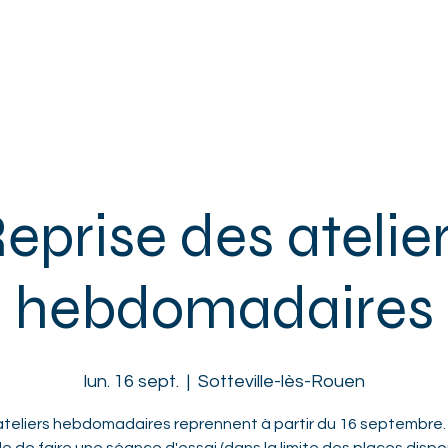
ACCUEIL
L'ASSOCIATION
ENFANTS
ADOS
ADULTES
eprise des atelie
hebdomadaires
lun. 16 sept.
  |  
Sotteville-lès-Rouen
ateliers hebdomadaires reprennent à partir du 16 septembre. I