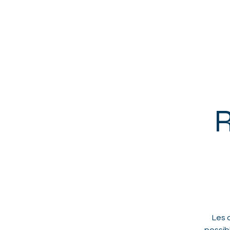
Sotteville-lès-Rouen
R
Les 