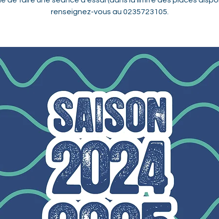
e de faire une séance d'essai (dans la limite des places dispo
renseignez-vous au 0235723105.