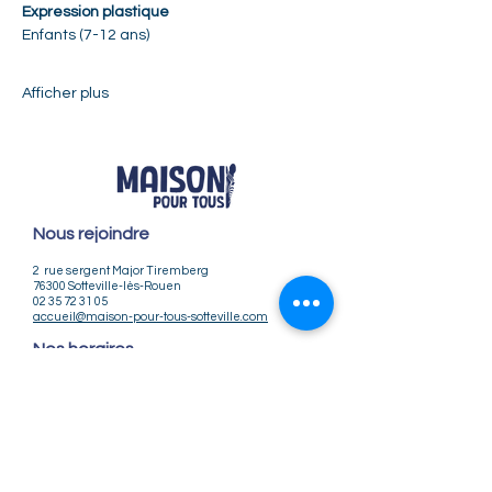
Expression plastique
Enfants (7-12 ans) 
Afficher plus
Nous rejoindre
2 rue sergent Major Tiremberg
76300 Sotteville-lès-Rouen
02 35 72 31 05
accueil@maison-pour-tous-sotteville.com
Nos horaires
Lundi / Vendredi : 9h-12h | 14h-18h
Du Mardi au Jeudi : 9h-12h | 14h-18h30
Infos pratiques
Notre association
Nos offres d'emploi