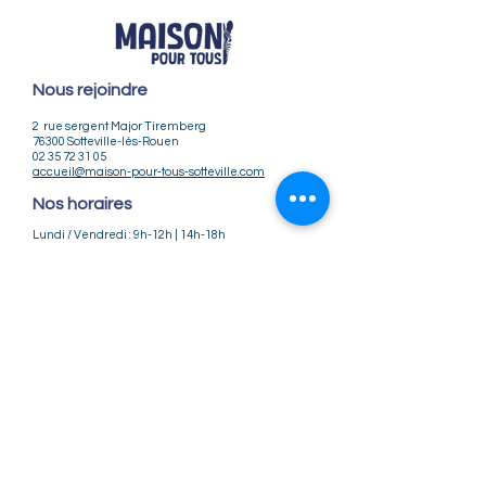
Nous rejoindre
2 rue sergent Major Tiremberg
76300 Sotteville-lès-Rouen
02 35 72 31 05
accueil@maison-pour-tous-sotteville.com
Nos horaires
Lundi / Vendredi : 9h-12h | 14h-18h
Du Mardi au Jeudi : 9h-12h | 14h-18h30
Infos pratiques
Notre association
Nos offres d'emploi
Nous contacter
Règlement intérieur
CGV
CGU
Mentions légales
Politique de confidentialité
Nos tarifs ateliers et stages
Nos tarifs accueil de loisirs