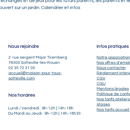
changes et de jeux pour les futurs parents, les parents et le
ouvert sur un jardin. 
Calendrier et infos
Nous rejoindre
Infos pratiques
2 rue sergent Major Tiremberg
Notre association
76300 Sotteville-lès-Rouen
Nos offres d'empl
02 35 72 31 05
Nous contacter
accueil@maison-pour-tous-
Règlement intéri
sotteville.com
CGV
CGU
Mentions légales
Politique de confi
Nos horaires
Nos tarifs ateliers
stages
Lundi / Vendredi : 9h-12h | 14h-18h
Nos tarifs accueil 
Du Mardi au Jeudi : 9h-12h | 14h-18h30