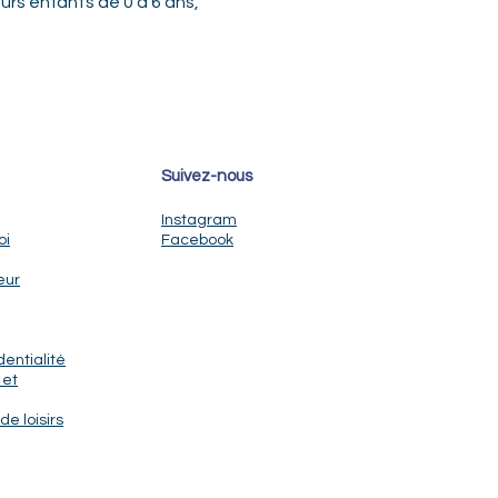
urs enfants de 0 à 6 ans, 
Suivez-nous
Instagram
oi
Facebook
eur
dentialité
 et
de loisirs