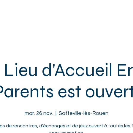
ACCUEIL
L'ASSOCIATION
ENFANTS
ADOS
ADULTES
 Lieu d'Accueil E
Parents est ouvert
mar. 26 nov.
  |  
Sotteville-lès-Rouen
s de rencontres, d'échanges et de jeux ouvert à toutes les f