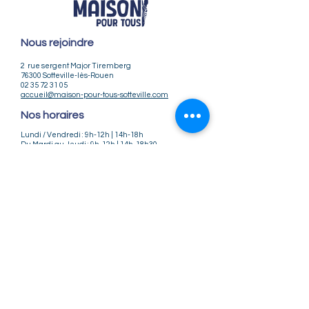
Nous rejoindre
2 rue sergent Major Tiremberg
76300 Sotteville-lès-Rouen
02 35 72 31 05
accueil@maison-pour-tous-sotteville.com
Nos horaires
Lundi / Vendredi : 9h-12h | 14h-18h
Du Mardi au Jeudi : 9h-12h | 14h-18h30
Infos pratiques
Notre association
Nos offres d'emploi
Nous contacter
Règlement intérieur
CGV
CGU
Mentions légales
Politique de confidentialité
Nos tarifs ateliers et stages
Nos tarifs accueil de loisirs