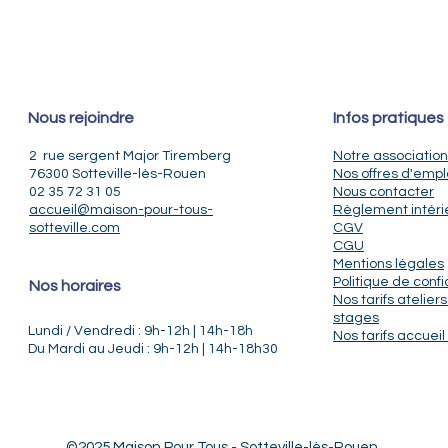
Nous rejoindre
Infos pratiques
2 rue sergent Major Tiremberg
Notre association
76300 Sotteville-lès-Rouen
Nos offres d'empl
02 35 72 31 05
Nous contacter
accueil@maison-pour-tous-
Règlement intéri
sotteville.com
CGV
CGU
Mentions légales
Politique de confi
Nos horaires
Nos tarifs ateliers
stages
Lundi / Vendredi : 9h-12h | 14h-18h
Nos tarifs accueil 
Du Mardi au Jeudi : 9h-12h | 14h-18h30
©2025 Maison Pour Tous - Sotteville-lès-Rouen