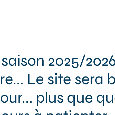
ACCUEIL
L'ASSOCIATION
ENFANTS
ADOS
ADULTES
 saison 2025/2026
e... Le site sera 
jour... plus que q