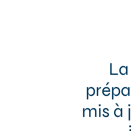
Sotteville-lès-Rouen
La
prépar
mis à 