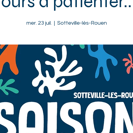
jours à patienter..
mer. 23 juil.
  |  
Sotteville-lès-Rouen