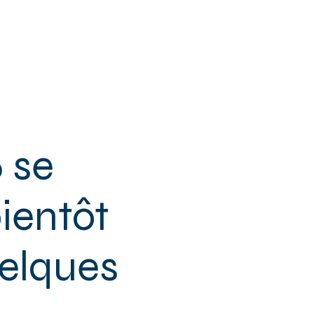
 & SENIORS
+ DE MPT
CONTACT
 se
bientôt
uelques