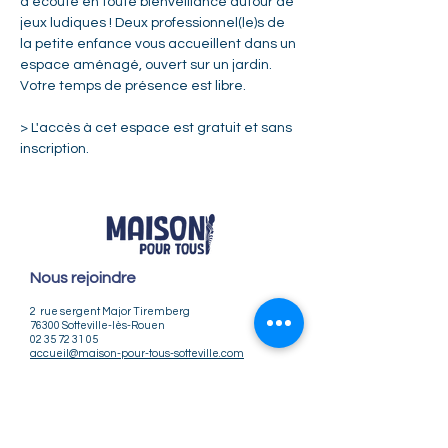
d'écoute en toute bienveillance autour de 
jeux ludiques ! Deux professionnel(le)s de 
la petite enfance vous accueillent dans un 
espace aménagé, ouvert sur un jardin. 
Votre temps de présence est libre.
> L'accès à cet espace est gratuit et sans 
inscription.
Nous rejoindre
2 rue sergent Major Tiremberg
76300 Sotteville-lès-Rouen
02 35 72 31 05
accueil@maison-pour-tous-sotteville.com
Nos horaires
Lundi / Vendredi : 9h-12h | 14h-18h
Du Mardi au Jeudi : 9h-12h | 14h-18h30