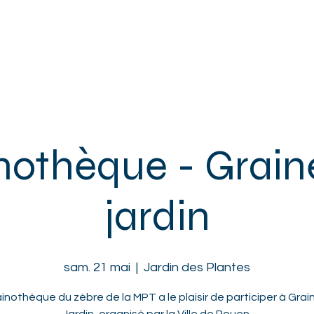
ACCUEIL
L'ASSOCIATION
ENFANTS
ADOS
ADULTES
nothèque - Grain
jardin
sam. 21 mai
  |  
Jardin des Plantes
ainothèque du zèbre de la MPT a le plaisir de participer à Grai