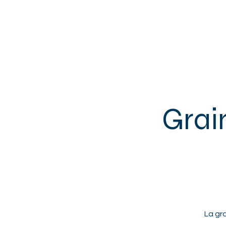
Sotteville-lès-Rouen
Grai
La gr