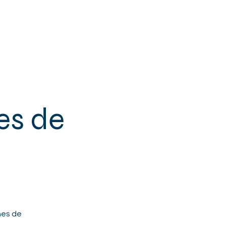
 & SENIORS
+ DE MPT
CONTACT
es de
nes de