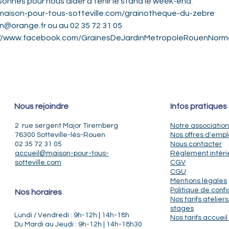
nnes pour nous aider à tenir le stand le week-end. 
maison-pour-tous-sotteville.com/grainotheque-du-zebre
on@orange.fr ou au 02 35 72 31 05
ps://www.facebook.com/GrainesDeJardinMetropoleRouenNorm
Nous rejoindre
Infos pratiques
2 rue sergent Major Tiremberg
Notre association
76300 Sotteville-lès-Rouen
Nos offres d'empl
02 35 72 31 05
Nous contacter
accueil@maison-pour-tous-
Règlement intéri
sotteville.com
CGV
CGU
Mentions légales
Politique de confi
Nos horaires
Nos tarifs ateliers
stages
Lundi / Vendredi : 9h-12h | 14h-18h
Nos tarifs accueil 
Du Mardi au Jeudi : 9h-12h | 14h-18h30