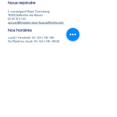
Nous rejoindre
2 rue sergent Major Tiremberg
76300 Sotteville-lès-Rouen
02 35 72 31 05
accueil@maison-pour-tous-sotteville.com
Nos horaires
Lundi / Vendredi : 9h-12h | 14h-18h
Du Mardi au Jeudi : 9h-12h | 14h-18h30
Infos pratiques
Notre association
Nos offres d'emploi
Nous contacter
Règlement intérieur
CGV
CGU
Mentions légales
Politique de confidentialité
Nos tarifs ateliers et stages
Nos tarifs accueil de loisirs
Suivez-nous
Instagram
Facebook