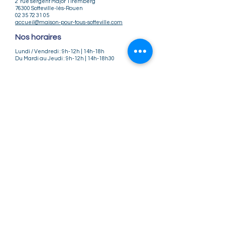
2 rue sergent Major Tiremberg
76300 Sotteville-lès-Rouen
02 35 72 31 05
accueil@maison-pour-tous-sotteville.com
Nos horaires
Lundi / Vendredi : 9h-12h | 14h-18h
Du Mardi au Jeudi : 9h-12h | 14h-18h30
Infos pratiques
Notre association
Nos offres d'emploi
Nous contacter
Règlement intérieur
CGV
CGU
Mentions légales
Politique de confidentialité
Nos tarifs ateliers et stages
Nos tarifs accueil de loisirs
Suivez-nous
Instagram
Facebook