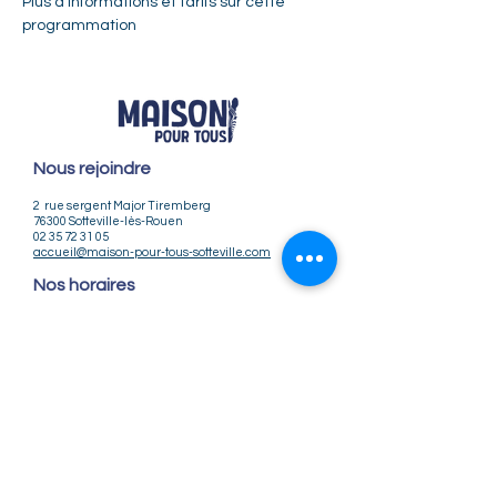
Plus d'informations et tarifs sur cette 
programmation
Nous rejoindre
2 rue sergent Major Tiremberg
76300 Sotteville-lès-Rouen
02 35 72 31 05
accueil@maison-pour-tous-sotteville.com
Nos horaires
Lundi / Vendredi : 9h-12h | 14h-18h
Du Mardi au Jeudi : 9h-12h | 14h-18h30
Infos pratiques
Notre association
Nos offres d'emploi
Nous contacter
Règlement intérieur
CGV
CGU