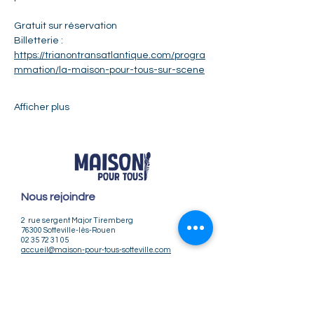
Gratuit sur réservation 
Billetterie : 
https://trianontransatlantique.com/progra
mmation/la-maison-pour-tous-sur-scene
Afficher plus
Nous rejoindre
2 rue sergent Major Tiremberg
76300 Sotteville-lès-Rouen
02 35 72 31 05
accueil@maison-pour-tous-sotteville.com
Nos horaires
Lundi / Vendredi : 9h-12h | 14h-18h
Du Mardi au Jeudi : 9h-12h | 14h-18h30