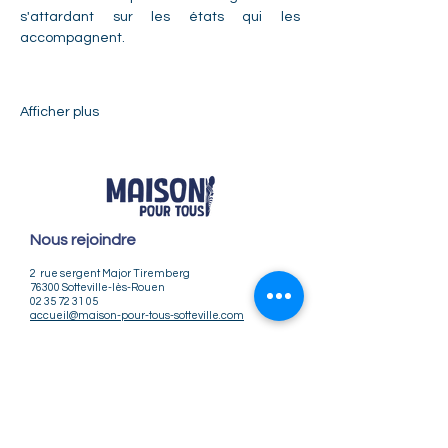
s'attardant sur les états qui les 
accompagnent. 
Afficher plus
Nous rejoindre
2 rue sergent Major Tiremberg
76300 Sotteville-lès-Rouen
02 35 72 31 05
accueil@maison-pour-tous-sotteville.com
Nos horaires
Lundi / Vendredi : 9h-12h | 14h-18h
Du Mardi au Jeudi : 9h-12h | 14h-18h30
Infos pratiques