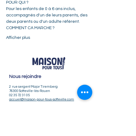
POUR QUI ?  
Pour les enfants de 0 à 6 ans inclus, 
accompagnés d'un de leurs parents, des 
deux parents ou d'un adulte référent.     
COMMENT CA MARCHE ?  
Afficher plus
Nous rejoindre
2 rue sergent Major Tiremberg
76300 Sotteville-lès-Rouen
02 35 72 31 05
accueil@maison-pour-tous-sotteville.com
Nos horaires
Lundi / Vendredi : 9h-12h | 14h-18h
Du Mardi au Jeudi : 9h-12h | 14h-18h30
Infos pratiques